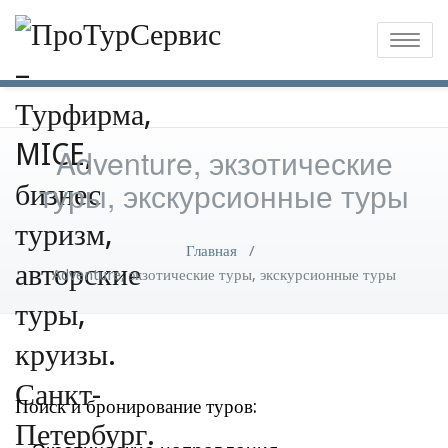
Toggle
naviga
Adventure, экзотические
туры, экскурсионные туры
Главная
/
Adventure, экзотические туры, экскурсионные туры
Поиск и бронирование туров: