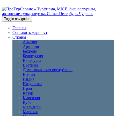
Toggle navigation
Главная
Составить маршрут
Страны
Абхазия
Армения
Бахрейн
Белоруссия
Венесуэла
Вьетнам
Доминиканская республика
Египет
Индия
Индонезия
Иран
Катар
Киргизия
Куба
Мальдивы
Марокко