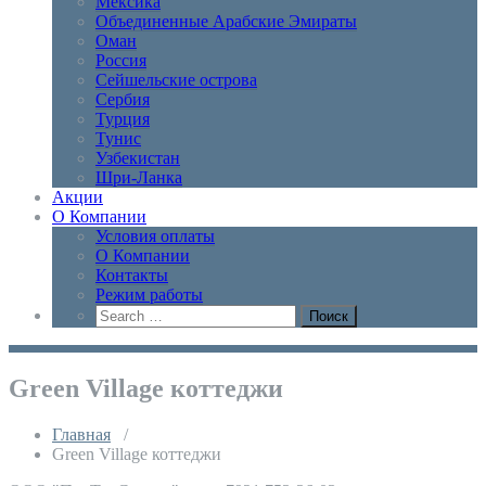
Мексика
Объединенные Арабские Эмираты
Оман
Россия
Сейшельские острова
Сербия
Турция
Тунис
Узбекистан
Шри-Ланка
Акции
О Компании
Условия оплаты
О Компании
Контакты
Режим работы
Green Village коттеджи
Главная
/
Green Village коттеджи