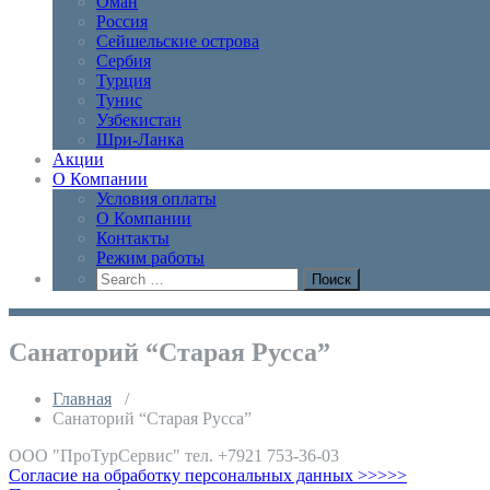
Оман
Россия
Сейшельские острова
Сербия
Турция
Тунис
Узбекистан
Шри-Ланка
Акции
О Компании
Условия оплаты
О Компании
Контакты
Режим работы
Санаторий “Старая Русса”
Главная
/
Санаторий “Старая Русса”
ООО "ПроТурСервис" тел. +7921 753-36-03
Согласие на обработку персональных данных >>>>>