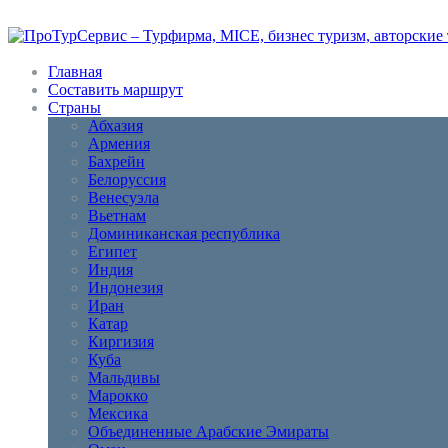
Главная
Составить маршрут
Страны
Абхазия
Армения
Бахрейн
Белоруссия
Венесуэла
Вьетнам
Доминиканская республика
Египет
Индия
Индонезия
Иран
Катар
Киргизия
Куба
Мальдивы
Марокко
Мексика
Объединенные Арабские Эмираты