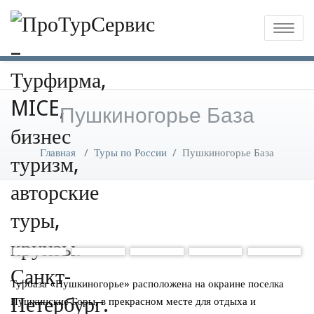
Toggle
naviga
Пушкиногорье База
Главная
/
Туры по России
/
Пушкиногорье База
Турбаза «Пушкиногорье» расположена на окраине поселка
Пушкинские Горы, в прекрасном месте для отдыха и